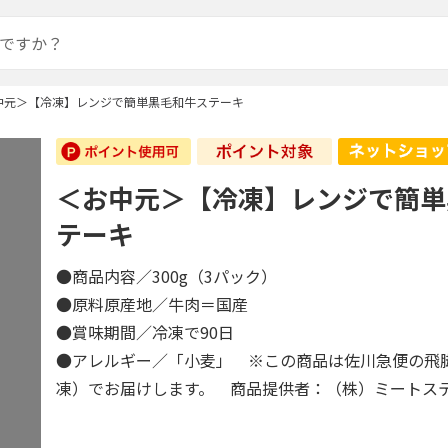
中元＞【冷凍】レンジで簡単黒毛和牛ステーキ
＜お中元＞【冷凍】レンジで簡単
テーキ
●商品内容／300g（3パック）
●原料原産地／牛肉＝国産
●賞味期間／冷凍で90日
●アレルギー／「小麦」 ※この商品は佐川急便の飛
凍）でお届けします。 商品提供者：（株）ミートス