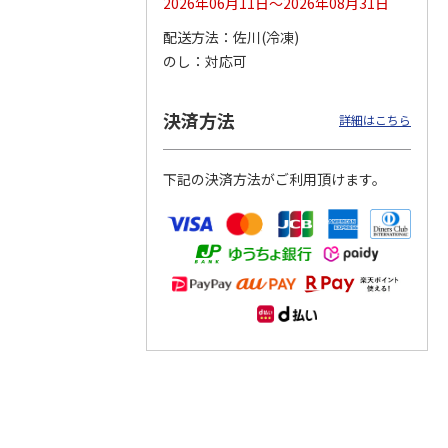
2026年06月11日～2026年08月31日
配送方法
佐川(冷凍)
つぶら
【グリーティング切
【グリーティング切
【のり式】110円普
のし
対応可
ーズ
手】ハッピーグリー
手】グリーティング
通切手・千鳥（1シ
ティング（110円）
（シンプル）（110
ート100枚）
1）
5.0
（2）
円
4.8
…
（11）
4.6
（7）
決済方法
1,100円
5,500円
11,000円
詳細はこちら
(送料別)
(送料別)
(送料別)
下記の決済方法がご利用頂けます。