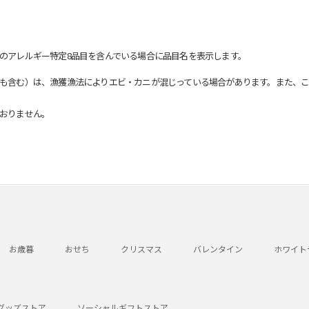
のアレルギー特定8品目を含んでいる場合に品目名を表示します。
も含む）は、漁獲漁法によりエビ・カニが混じっている場合があります。また、こ
おりません。
お歳暮
おせち
クリスマス
バレンタイン
ホワイト
グッズストア
ソーシャルギフトストア