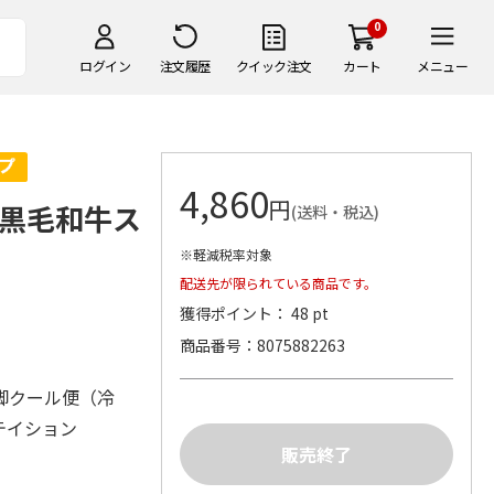
0
ログイン
注文履歴
クイック注文
カート
メニュー
4,860
円
黒毛和牛ス
(送料・税込)
※軽減税率対象
配送先が限られている商品です。
獲得ポイント： 48 pt
商品番号
8075882263
脚クール便（冷
テイション