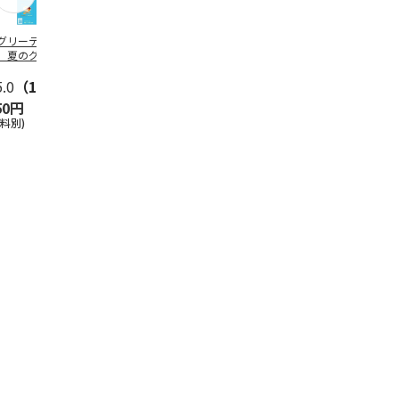
グリーティング切
【グリーティング切
レターパックプラス
＜お中元＞新
】夏のグリーティ
手】夏のグリーティ
（600円）（20部セ
なオールスタ
グ（85円）
ング（110円）
ット）
5.0
（10）
5.0
（17）
4.8
（24）
4.8
（19
50円
1,100円
12,000円
3,780円
送料別)
(送料別)
(送料別)
(送料・税込)