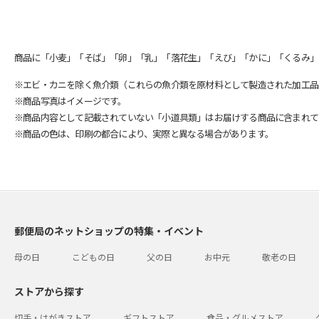
商品に「小麦」「そば」「卵」「乳」「落花生」「えび」「かに」「くるみ」
※エビ・カニを除く魚介類（これらの魚介類を原材料として製造された加工品
※商品写真はイメージです。
※商品内容として記載されていない「小道具類」はお届けする商品に含まれて
※商品の色は、印刷の都合により、実際と異なる場合があります。
郵便局のネットショップの特集・イベント
母の日
こどもの日
父の日
お中元
敬老の日
ストアから探す
切手・はがきストア
ギフトストア
食品・グルメストア