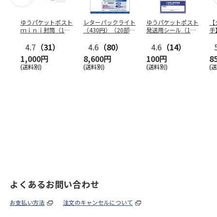
ゆうパケットポスト
レターパックライト
ゆうパケットポスト
【
ｍｉｎｉ封筒（1個
（430円）（20部セ
発送用シール（1個
手
（50枚）セット）
ット）
（20枚）セット）
ン
4.7
（31）
4.6
（80）
4.6
（14）
1,000円
8,600円
100円
8
(送料別)
(送料別)
(送料別)
(
よくあるお問い合わせ
お支払い方法
注文のキャンセルについて