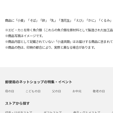
商品に「小麦」「そば」「卵」「乳」「落花生」「えび」「かに」「くるみ」
※エビ・カニを除く魚介類（これらの魚介類を原材料として製造された加工品
※商品写真はイメージです。
※商品内容として記載されていない「小道具類」はお届けする商品に含まれて
※商品の色は、印刷の都合により、実際と異なる場合があります。
郵便局のネットショップの特集・イベント
母の日
こどもの日
父の日
お中元
敬老の日
ストアから探す
切手・はがきストア
ギフトストア
食品・グルメストア