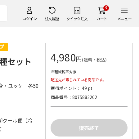
0
ログイン
注文履歴
クイック注文
カート
メニュー
4,980
円
種セット
(送料・税込)
※軽減税率対象
配送先が限られている商品です。
身・ユッケ 各50
獲得ポイント： 49 pt
商品番号
8075882202
脚クール便（冷
ズ