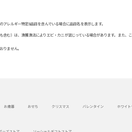
のアレルギー特定8品目を含んでいる場合に品目名を表示します。
も含む）は、漁獲漁法によりエビ・カニが混じっている場合があります。また、こ
おりません。
お歳暮
おせち
クリスマス
バレンタイン
ホワイト
グッズストア
ソーシャルギフトストア