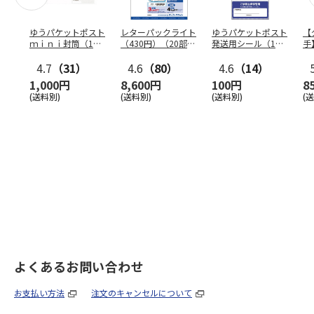
ゆうパケットポスト
レターパックライト
ゆうパケットポスト
【
ｍｉｎｉ封筒（1個
（430円）（20部セ
発送用シール（1個
手
（50枚）セット）
ット）
（20枚）セット）
ン
4.7
（31）
4.6
（80）
4.6
（14）
1,000円
8,600円
100円
8
(送料別)
(送料別)
(送料別)
(
よくあるお問い合わせ
お支払い方法
注文のキャンセルについて