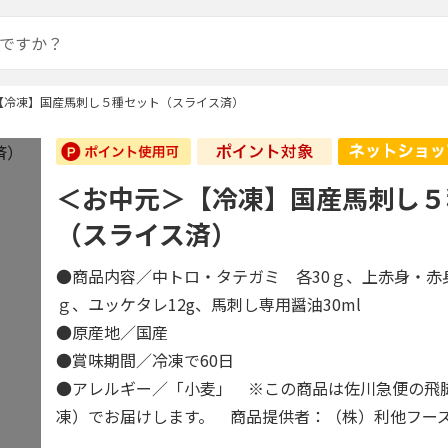
【冷凍】国産馬刺し５種セット（スライス済）
＜お中元＞【冷凍】国産馬刺し５
（スライス済）
●商品内容／中トロ・タテガミ 各30ｇ、上赤身・赤
ｇ、ユッケタレ12g、馬刺し専用醤油30ml
●原産地／国産
●賞味期間／冷凍で60日
●アレルギー／「小麦」 ※この商品は佐川急便の飛
凍）でお届けします。 商品提供者：（株）利他フー