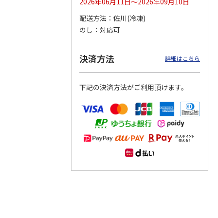
2026年06月11日～2026年09月10日
配送方法
佐川(冷凍)
つぶら
【グリーティング切
【グリーティング切
【のり式】110円普
のし
対応可
ーズ
手】ハッピーグリー
手】グリーティング
通切手・千鳥（1シ
ティング（110円）
（シンプル）（110
ート100枚）
1）
5.0
（2）
円
4.8
…
（11）
4.6
（7）
決済方法
1,100円
5,500円
11,000円
詳細はこちら
(送料別)
(送料別)
(送料別)
下記の決済方法がご利用頂けます。