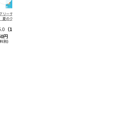
グリーティング切
【グリーティング切
レターパックプラス
＜お中元＞新
】夏のグリーティ
手】夏のグリーティ
（600円）（20部セ
なオールスタ
グ（85円）
ング（110円）
ット）
5.0
（10）
5.0
（17）
4.8
（24）
4.8
（19
50円
1,100円
12,000円
3,780円
送料別)
(送料別)
(送料別)
(送料・税込)