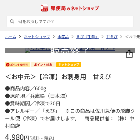
ホーム
ネットショップ
水産品
えび『生鮮』
甘えび
＜お中元
＜お中元＞【冷凍】お刺身用 甘えび
●商品内容／600g
●原産地／兵庫県（日本海）
●賞味期間／冷凍で30日
●アレルギー／「えび」 ※この商品は佐川急便の飛脚ク
ール便（冷凍）でお届けします。 商品提供者：（株）中
村商店
4,980
円
(送料・税込)