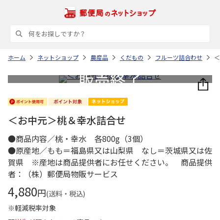
ホーム
ネットショップ
農産品
くだもの
フルーツ詰合わせ
＜
＜お中元＞桃＆幸水詰合せ
●商品内容／桃・幸水 各800g（3個）
●原産地／もも＝福島県又は山梨県 なし＝茨城県又は佐
賀県 ※産地は商品提供者にお任せください。 商品提供
者：（株）郵便局物販サービス
4,880
円
(送料・税込)
※軽減税率対象