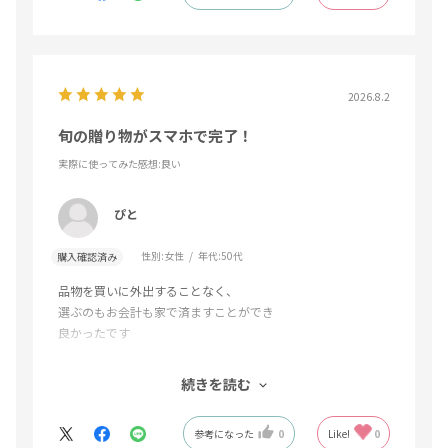
2026.8.2
旬の贈り物がスマホで完了！
実際に使ってみた感想
:良い
ぴと
性別:
女性
年代:
50代
購入確認済み
品物を買いに外出することなく、
選ぶのもお会計も家で済ますことができ
良かったです
産地のものを旬に送っていただき
続きを読む
相手もとても喜んでいました
参考になった
0
Like!
0
ありがとうございました