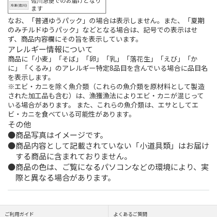
佐川急便でのお届けとなり
ます
なお、「普通ゆうパック」の場合は表示しません。また、「夏期
のみチルドゆうパック」などとなる場合は、記号での表示はせ
ず、商品内容欄にその旨を表示しています。
アレルギー情報について
商品に「小麦」「そば」「卵」「乳」「落花生」「えび」「か
に」「くるみ」のアレルギー特定8品目を含んでいる場合に品目名
を表示します。
※エビ・カニを除く魚介類（これらの魚介類を原材料として製造
された加工品も含む）は、漁獲漁法によりエビ・カニが混じって
いる場合があります。 また、これらの魚介類は、エサとしてエ
ビ・カニを食べている可能性があります。
その他
商品写真はイメージです。
商品内容として記載されていない「小道具類」はお届け
する商品に含まれておりません。
商品の色は、ご覧になるパソコンなどの環境により、実
際と異なる場合があります。
ご利用ガイド
よくあるご質問