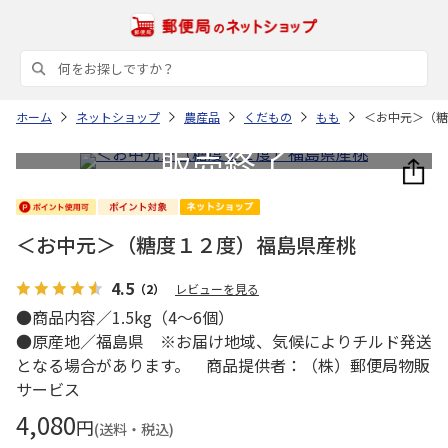
ホーム
ネットショップ
農産品
くだもの
もも
＜お中元＞（糖
＜お中元＞（糖度１２度）福島県産桃
4.5
（2）
レビューを見る
●商品内容／1.5kg（4～6個）
●原産地／福島県 ※お届け地域、気候によりチルド発送
となる場合があります。 商品提供者：（株）郵便局物販
サービス
4,080
円
(送料・税込)