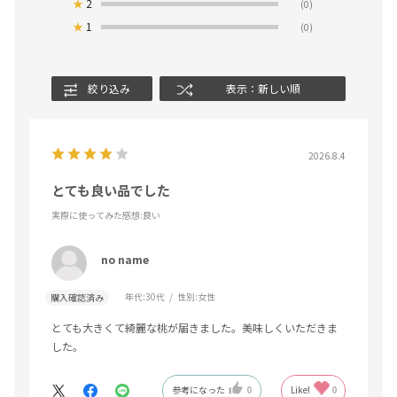
★
2
(0)
★
1
(0)
絞り込み
表示：新しい順
2026.8.4
とても良い品でした
実際に使ってみた感想
:良い
no name
年代:
30代
性別:
女性
購入確認済み
とても大きくて綺麗な桃が届きました。美味しくいただきま
した。
参考になった
0
Like!
0