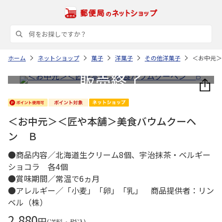
ホーム
ネットショップ
菓子
洋菓子
その他洋菓子
＜お中元＞
＜お中元＞＜匠や本舗＞美食バウムクーヘ
ン Ｂ
●商品内容／北海道生クリーム8個、宇治抹茶・ベルギー
ショコラ 各4個
●賞味期間／常温で6ヵ月
●アレルギー／「小麦」「卵」「乳」 商品提供者：リン
ベル（株）
2,880
円