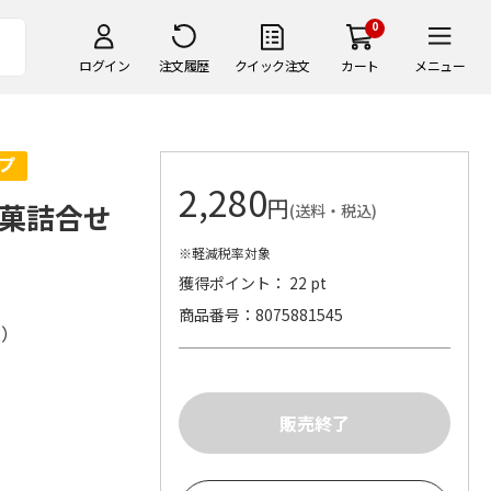
0
ログイン
注文履歴
クイック注文
カート
メニュー
2,280
円
涼菓詰合せ
(送料・税込)
※軽減税率対象
獲得ポイント： 22 pt
商品番号
8075881545
株）