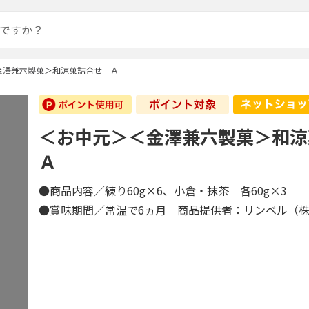
金澤兼六製菓＞和涼菓詰合せ Ａ
＜お中元＞＜金澤兼六製菓＞和
Ａ
●商品内容／練り60g×6、小倉・抹茶 各60g×3
●賞味期間／常温で6ヵ月 商品提供者：リンベル（