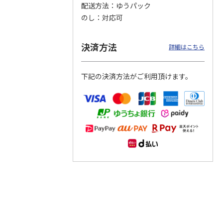
配送方法
ゆうパック
のし
対応可
つぶら
【グリーティング切
【グリーティング切
【のり式】110円普
ーズ
手】ハッピーグリー
手】グリーティング
通切手・千鳥（1シ
ティング（110円）
（シンプル）（110
ート100枚）
決済方法
詳細はこちら
1）
5.0
（2）
円
4.8
…
（11）
4.6
（7）
1,100円
5,500円
11,000円
(送料別)
(送料別)
(送料別)
下記の決済方法がご利用頂けます。