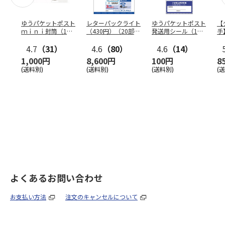
ゆうパケットポスト
レターパックライト
ゆうパケットポスト
【
ｍｉｎｉ封筒（1個
（430円）（20部セ
発送用シール（1個
手
（50枚）セット）
ット）
（20枚）セット）
ン
4.7
（31）
4.6
（80）
4.6
（14）
1,000円
8,600円
100円
8
(送料別)
(送料別)
(送料別)
(
よくあるお問い合わせ
お支払い方法
注文のキャンセルについて