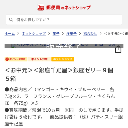
ホーム
ネットショップ
菓子
洋菓子
詰合わせ
＜お中元＞＜銀
＜お中元＞＜銀座千疋屋＞銀座ゼリー９個
５箱
●商品内容／（マンゴー・キウイ・ブルーベリー 各
75g×2、ラ フランス・グレープフルーツ・さくらん
ぼ 各75g）×5
●賞味期間／常温で10ヵ月 ※同一のしで承ります。手提
げ袋は５枚付です。 商品提供者：（株）パティスリー銀
座千疋屋