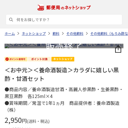
ホーム
ネットショップ
飲料
その他飲料
その他飲料（もろみ酢な
＜お中元＞＜養命酒製造＞カラダに嬉しい黒
酢・甘酒セット
●商品内容／養命酒製造甘酒・高麗人参黒酢・生姜黒酢・
黒豆黒酢 各125ml×4
●賞味期間／常温で1年1ヵ月 商品提供者：養命酒製造
（株）
2,950
円
(送料・税込)