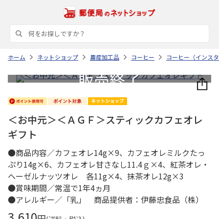
ホーム
ネットショップ
農産加工品
コーヒー
コーヒー（インスタ
＜お中元＞＜ＡＧＦ＞スティックカフェオレ
ギフト
●商品内容／カフェオレ14g×9、カフェオレミルクたっ
ぷり14g×6、カフェオレ甘さなし11.4ｇ×4、紅茶オレ・
ヘーゼルナッツオレ 各11g×4、抹茶オレ12g×3
●賞味期間／常温で1年4ヵ月
●アレルギー／「乳」 商品提供者：伊藤忠食品（株）
3,610
円