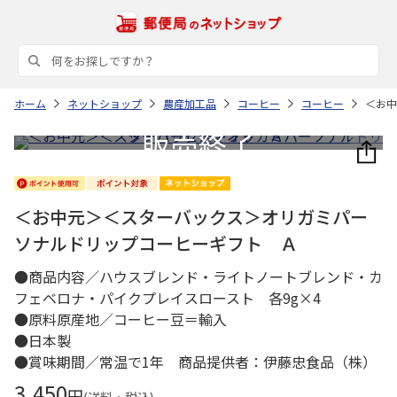
ホーム
ネットショップ
農産加工品
コーヒー
コーヒー
＜お中
＜お中元＞＜スターバックス＞オリガミパー
ソナルドリップコーヒーギフト Ａ
●商品内容／ハウスブレンド・ライトノートブレンド・カ
フェベロナ・パイクプレイスロースト 各9g×4
●原料原産地／コーヒー豆＝輸入
●日本製
●賞味期間／常温で1年 商品提供者：伊藤忠食品（株）
3,450
円