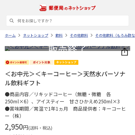
ホーム
ネットショップ
飲料
その他飲料
その他飲料（もろみ酢な
＜お中元＞＜キーコーヒー＞天然水パーソナ
ル飲料ギフト
●商品内容／リキッドコーヒー（無糖・微糖 各
250ml×6）、アイスティー 甘さひかえめ250ml×3
●賞味期間／常温で1年1ヵ月 商品提供者：キーコーヒ
ー（株）
2,950
円
(送料・税込)