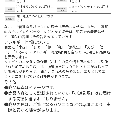
します
けします
冷凍ゆうパックでお届けし
レターパックライトでお届け
ます。
します
佐川急便でのお届けとなり
ます
なお、「普通ゆうパック」の場合は表示しません。また、「夏期
のみチルドゆうパック」などとなる場合は、記号での表示はせ
ず、商品内容欄にその旨を表示しています。
アレルギー情報について
商品に「小麦」「そば」「卵」「乳」「落花生」「えび」「か
に」「くるみ」のアレルギー特定8品目を含んでいる場合に品目名
を表示します。
※エビ・カニを除く魚介類（これらの魚介類を原材料として製造
された加工品も含む）は、漁獲漁法によりエビ・カニが混じって
いる場合があります。 また、これらの魚介類は、エサとしてエ
ビ・カニを食べている可能性があります。
その他
商品写真はイメージです。
商品内容として記載されていない「小道具類」はお届け
する商品に含まれておりません。
商品の色は、ご覧になるパソコンなどの環境により、実
際と異なる場合があります。