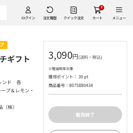
0
ログイン
注文履歴
クイック注文
カート
メニュー
3,090
円
ルチギフト
(送料・税込)
※軽減税率対象
獲得ポイント： 30 pt
レンド 各
商品番号
8075880434
レープ＆レモン・
品（株）