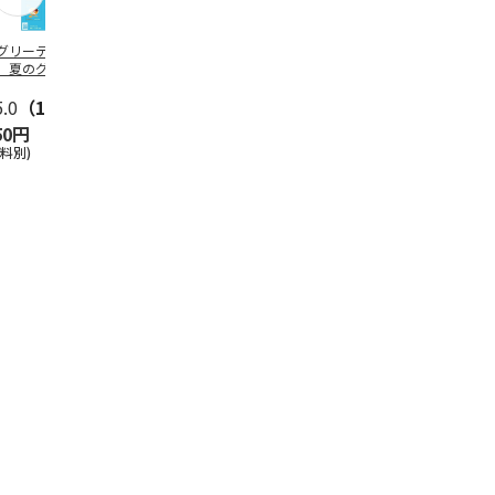
グリーティング切
【グリーティング切
レターパックプラス
＜お中元＞新
】夏のグリーティ
手】夏のグリーティ
（600円）（20部セ
なオールスタ
グ（85円）
ング（110円）
ット）
5.0
（10）
5.0
（17）
4.8
（24）
4.8
（19
50円
1,100円
12,000円
3,780円
送料別)
(送料別)
(送料別)
(送料・税込)