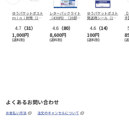
ゆうパケットポスト
レターパックライト
ゆうパケットポスト
【
ｍｉｎｉ封筒（1個
（430円）（20部セ
発送用シール（1個
手
（50枚）セット）
ット）
（20枚）セット）
ン
4.7
（31）
4.6
（80）
4.6
（14）
1,000円
8,600円
100円
8
(送料別)
(送料別)
(送料別)
(
よくあるお問い合わせ
お支払い方法
注文のキャンセルについて