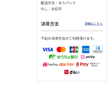
配送方法
ゆうパック
のし
対応可
つぶら
【グリーティング切
【グリーティング切
【のり式】110円普
ーズ
手】ハッピーグリー
手】グリーティング
通切手・千鳥（1シ
ティング（110円）
（シンプル）（110
ート100枚）
決済方法
詳細はこちら
1）
5.0
（2）
円
4.8
…
（11）
4.6
（7）
1,100円
5,500円
11,000円
(送料別)
(送料別)
(送料別)
下記の決済方法がご利用頂けます。