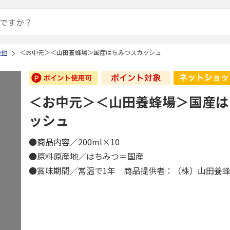
の他
＜お中元＞＜山田養蜂場＞国産はちみつスカッシュ
＜お中元＞＜山田養蜂場＞国産は
ッシュ
●商品内容／200ml×10
●原料原産地／はちみつ＝国産
●賞味期間／常温で1年 商品提供者：（株）山田養