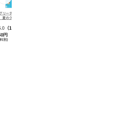
グリーティング切
【グリーティング切
レターパックプラス
＜お中元＞新
】夏のグリーティ
手】夏のグリーティ
（600円）（20部セ
なオールスタ
グ（85円）
ング（110円）
ット）
5.0
（10）
5.0
（17）
4.8
（24）
4.8
（19
50円
1,100円
12,000円
3,780円
送料別)
(送料別)
(送料別)
(送料・税込)