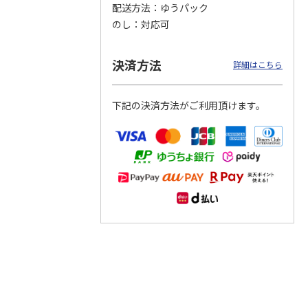
配送方法
ゆうパック
のし
対応可
つぶら
【グリーティング切
【グリーティング切
【のり式】110円普
ーズ
手】ハッピーグリー
手】グリーティング
通切手・千鳥（1シ
ティング（110円）
（シンプル）（110
ート100枚）
決済方法
詳細はこちら
1）
5.0
（2）
円
4.8
…
（11）
4.6
（7）
1,100円
5,500円
11,000円
(送料別)
(送料別)
(送料別)
下記の決済方法がご利用頂けます。