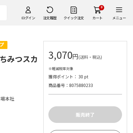
0
ログイン
注文履歴
クイック注文
カート
メニュー
3,070
円
ちみつスカ
(送料・税込)
※軽減税率対象
獲得ポイント： 30 pt
商品番号
8075880233
蜂場本社