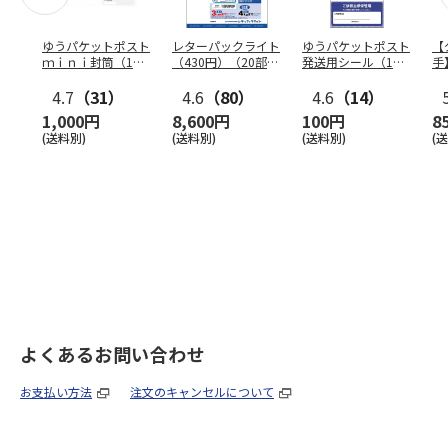
ゆうパケットポスト
レターパックライト
ゆうパケットポスト
【
ｍｉｎｉ封筒（1個
（430円）（20部セ
発送用シール（1個
手
（50枚）セット）
ット）
（20枚）セット）
ン
4.7
（31）
4.6
（80）
4.6
（14）
1,000円
8,600円
100円
8
(送料別)
(送料別)
(送料別)
(
よくあるお問い合わせ
お支払い方法
注文のキャンセルについて