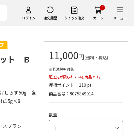
0
ログイン
注文履歴
クイック注文
カート
メニュー
11,000
円
ット Ｂ
(送料・税込)
※軽減税率対象
配送先が限られている商品です。
獲得ポイント： 110 pt
げしらす50g 各
商品番号
8075849914
れ15g×8
数量
ャスプラン