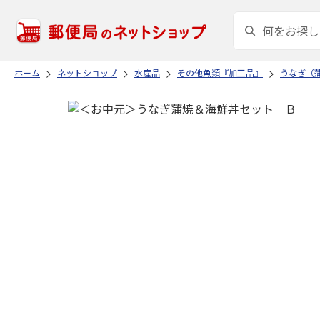
ホーム
ネットショップ
水産品
その他魚類『加工品』
うなぎ（