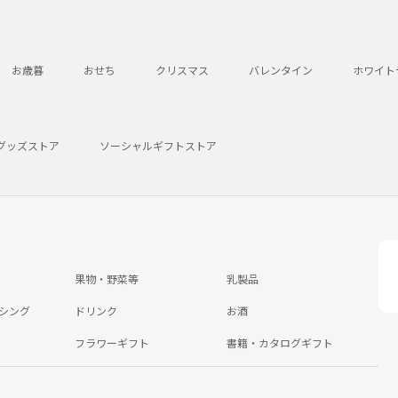
お歳暮
おせち
クリスマス
バレンタイン
ホワイト
グッズストア
ソーシャルギフトストア
果物・野菜等
乳製品
シング
ドリンク
お酒
フラワーギフト
書籍・カタログギフト