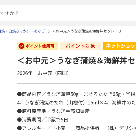
蒲焼・白焼きほか）・あなご
＜お中元＞うなぎ蒲焼＆海鮮丼セット Ｂ
＜お中元＞うなぎ蒲焼＆海鮮丼セ
2026年 お中元（四国）
●商品内容／うなぎ蒲焼50g・まぐろたたき65g・釜揚
4、うなぎ蒲焼のたれ（山椒付）15ml×4、海鮮丼のた
●原料原産地／うなぎ＝高知県産
●消費期間／冷蔵で5日
●アレルギー／「小麦」 商品提供者：（株）デリシ