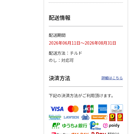
つぶら
【グリーティング切
【グリーティング切
【のり式】110円普
配送情報
ーズ
手】ハッピーグリー
手】グリーティング
通切手・千鳥（1シ
ティング（110円）
（シンプル）（110
ート100枚）
1）
5.0
（2）
円
4.8
…
（11）
4.6
（7）
配送期間
1,100円
5,500円
11,000円
(送料別)
(送料別)
(送料別)
2026年06月11日～2026年08月31日
配送方法
チルド
のし
対応可
決済方法
詳細はこちら
下記の決済方法がご利用頂けます。