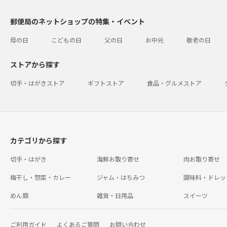
郵便局のネットショップの特集・イベント
母の日
こどもの日
父の日
お中元
敬老の日
ストアから探す
切手・はがきストア
ギフトストア
食品・グルメストア
カテゴリから探す
切手・はがき
海鮮お取り寄せ
肉お取り寄せ
梅干し・惣菜・カレー
ジャム・はちみつ
調味料・ドレッ
めん類
雑貨・日用品
スイーツ
ご利用ガイド
よくあるご質問
お問い合わせ