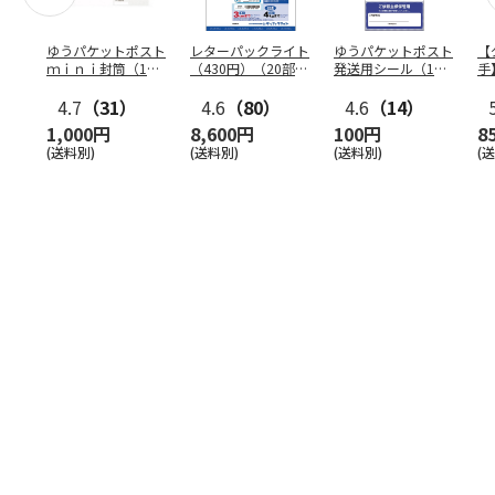
ゆうパケットポスト
レターパックライト
ゆうパケットポスト
【
ｍｉｎｉ封筒（1個
（430円）（20部セ
発送用シール（1個
手
（50枚）セット）
ット）
（20枚）セット）
ン
4.7
（31）
4.6
（80）
4.6
（14）
1,000円
8,600円
100円
8
(送料別)
(送料別)
(送料別)
(