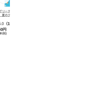
グリーティング切
【グリーティング切
レターパックプラス
＜お中元＞新
】夏のグリーティ
手】夏のグリーティ
（600円）（20部セ
なオールスタ
グ（85円）
ング（110円）
ット）
5.0
（10）
5.0
（17）
4.8
（24）
4.8
（19
50円
1,100円
12,000円
3,780円
送料別)
(送料別)
(送料別)
(送料・税込)