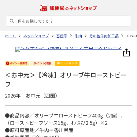
ホーム
ネットショップ
畜産品
牛肉
その他牛肉加工品
＜お中
＜お中元＞【冷凍】オリーブ牛ローストビー
フ
2026年 お中元（四国）
●商品内容／オリーブ牛ローストビーフ400g（2個）、
（ローストビーフソース15g、わさび2.5g）×2
●原料原産地／牛肉＝香川県産