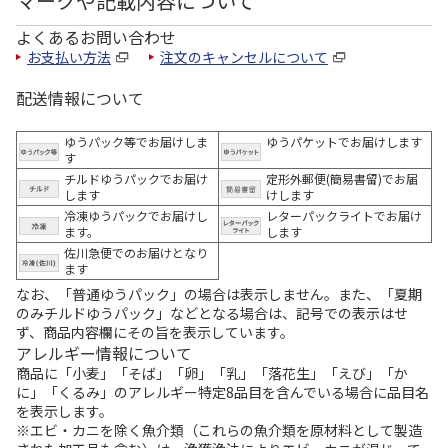
マークや記載内容について
よくあるお問い合わせ
お支払い方法
注文のキャンセルについて
配送情報について
ゆうパック等でお届けしま
ゆうパケットでお届けします
す
チルドゆうパックでお届け
定形外郵便(簡易書留)でお届
します
けします
冷凍ゆうパックでお届けし
レターパックライトでお届け
ます。
します
佐川急便でのお届けとなり
ます
なお、「普通ゆうパック」の場合は表示しません。また、「夏期
のみチルドゆうパック」などとなる場合は、記号での表示はせ
ず、商品内容欄にその旨を表示しています。
アレルギー情報について
商品に「小麦」「そば」「卵」「乳」「落花生」「えび」「か
に」「くるみ」のアレルギー特定8品目を含んでいる場合に品目名
を表示します。
※エビ・カニを除く魚介類（これらの魚介類を原材料として製造