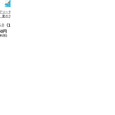
グリーティング切
【グリーティング切
レターパックプラス
＜お中元＞新
】夏のグリーティ
手】夏のグリーティ
（600円）（20部セ
なオールスタ
グ（85円）
ング（110円）
ット）
5.0
（10）
5.0
（17）
4.8
（24）
4.8
（19
50円
1,100円
12,000円
3,780円
送料別)
(送料別)
(送料別)
(送料・税込)