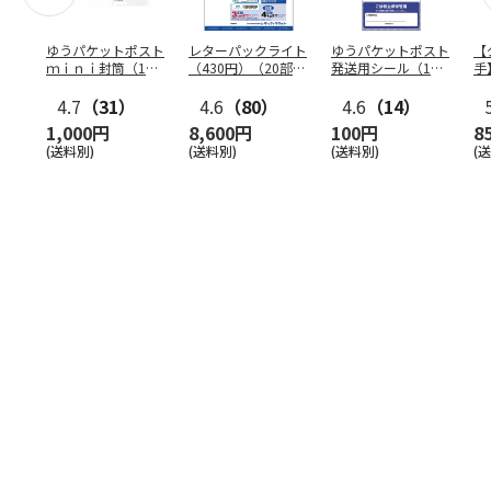
ゆうパケットポスト
レターパックライト
ゆうパケットポスト
【
ｍｉｎｉ封筒（1個
（430円）（20部セ
発送用シール（1個
手
（50枚）セット）
ット）
（20枚）セット）
ン
4.7
（31）
4.6
（80）
4.6
（14）
1,000円
8,600円
100円
8
(送料別)
(送料別)
(送料別)
(