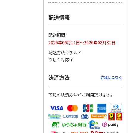
つぶら
【グリーティング切
【グリーティング切
【のり式】110円普
配送情報
ーズ
手】ハッピーグリー
手】グリーティング
通切手・千鳥（1シ
ティング（110円）
（シンプル）（110
ート100枚）
1）
5.0
（2）
円
4.8
…
（11）
4.6
（7）
配送期間
1,100円
5,500円
11,000円
(送料別)
(送料別)
(送料別)
2026年06月11日～2026年08月31日
配送方法
チルド
のし
対応可
決済方法
詳細はこちら
下記の決済方法がご利用頂けます。