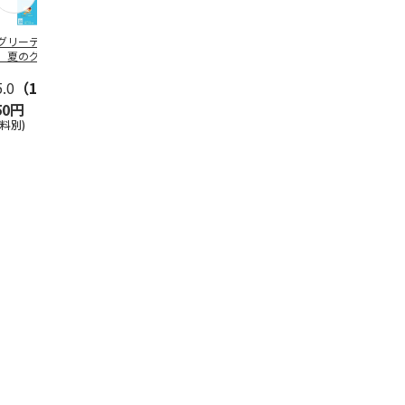
グリーティング切
【グリーティング切
レターパックプラス
＜お中元＞新
】夏のグリーティ
手】夏のグリーティ
（600円）（20部セ
なオールスタ
グ（85円）
ング（110円）
ット）
5.0
（10）
5.0
（17）
4.8
（24）
4.8
（19
50円
1,100円
12,000円
3,780円
送料別)
(送料別)
(送料別)
(送料・税込)