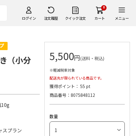
0
ログイン
注文履歴
クイック注文
カート
メニュー
5,500
円
き（小分
(送料・税込)
※軽減税率対象
配送先が限られている商品です。
獲得ポイント： 55 pt
商品番号
8075848112
塩10g
数量
ャスプラン