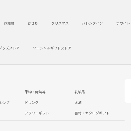
お歳暮
おせち
クリスマス
バレンタイン
ホワイト
グッズストア
ソーシャルギフトストア
果物・野菜等
乳製品
シング
ドリンク
お酒
フラワーギフト
書籍・カタログギフト