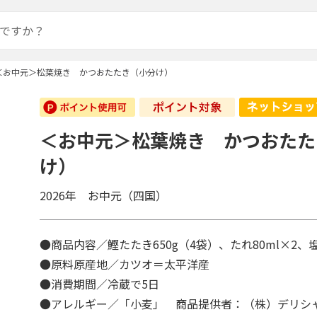
＜お中元＞松葉焼き かつおたたき（小分け）
＜お中元＞松葉焼き かつおたた
け）
2026年 お中元（四国）
●商品内容／鰹たたき650g（4袋）、たれ80ml×2、
●原料原産地／カツオ＝太平洋産
●消費期間／冷蔵で5日
●アレルギー／「小麦」 商品提供者：（株）デリシ