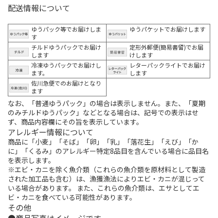
配送情報について
ゆうパック等でお届けしま
ゆうパケットでお届けします
す
チルドゆうパックでお届け
定形外郵便(簡易書留)でお届
します
けします
冷凍ゆうパックでお届けし
レターパックライトでお届け
ます。
します
佐川急便でのお届けとなり
ます
なお、「普通ゆうパック」の場合は表示しません。また、「夏期
のみチルドゆうパック」などとなる場合は、記号での表示はせ
ず、商品内容欄にその旨を表示しています。
アレルギー情報について
商品に「小麦」「そば」「卵」「乳」「落花生」「えび」「か
に」「くるみ」のアレルギー特定8品目を含んでいる場合に品目名
を表示します。
※エビ・カニを除く魚介類（これらの魚介類を原材料として製造
された加工品も含む）は、漁獲漁法によりエビ・カニが混じって
いる場合があります。 また、これらの魚介類は、エサとしてエ
ビ・カニを食べている可能性があります。
その他
商品写真はイメージです。