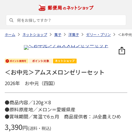
ホーム
ネットショップ
菓子
洋菓子
ゼリー・プリン
＜お中元
＜お中元＞アムスメロンゼリーセット
2026年 お中元（四国）
●商品内容／120g×8
●原料原産地／メロン＝愛媛県産
●賞味期間／常温で6ヵ月 商品提供者：JA全農えひめ
3,390
円
(送料・税込)