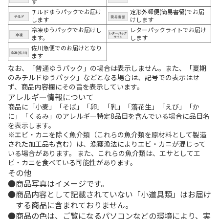
す
チルドゆうパックでお届け
定形外郵便(簡易書留)でお届
します
けします
冷凍ゆうパックでお届けし
レターパックライトでお届け
ます。
します
佐川急便でのお届けとなり
ます
なお、「普通ゆうパック」の場合は表示しません。また、「夏期
のみチルドゆうパック」などとなる場合は、記号での表示はせ
ず、商品内容欄にその旨を表示しています。
アレルギー情報について
商品に「小麦」「そば」「卵」「乳」「落花生」「えび」「か
に」「くるみ」のアレルギー特定8品目を含んでいる場合に品目名
を表示します。
※エビ・カニを除く魚介類（これらの魚介類を原材料として製造
された加工品も含む）は、漁獲漁法によりエビ・カニが混じって
いる場合があります。 また、これらの魚介類は、エサとしてエ
ビ・カニを食べている可能性があります。
その他
商品写真はイメージです。
商品内容として記載されていない「小道具類」はお届け
する商品に含まれておりません。
商品の色は、ご覧になるパソコンなどの環境により、実