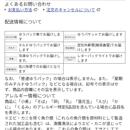
よくあるお問い合わせ
お支払い方法
注文のキャンセルについて
配送情報について
ゆうパック等でお届けしま
ゆうパケットでお届けします
す
チルドゆうパックでお届け
定形外郵便(簡易書留)でお届
します
けします
冷凍ゆうパックでお届けし
レターパックライトでお届け
ます。
します
佐川急便でのお届けとなり
ます
なお、「普通ゆうパック」の場合は表示しません。また、「夏期
のみチルドゆうパック」などとなる場合は、記号での表示はせ
ず、商品内容欄にその旨を表示しています。
アレルギー情報について
商品に「小麦」「そば」「卵」「乳」「落花生」「えび」「か
に」「くるみ」のアレルギー特定8品目を含んでいる場合に品目名
を表示します。
※エビ・カニを除く魚介類（これらの魚介類を原材料として製造
された加工品も含む）は、漁獲漁法によりエビ・カニが混じって
いる場合があります。 また、これらの魚介類は、エサとしてエ