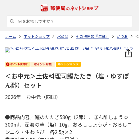
ホーム
ネットショップ
水産品
その他魚類『生鮮』
かつお
＜
＜お中元＞土佐料理司鰹たたき（塩・ゆずぽ
ん酢）セット
2026年 お中元（四国）
●商品内容／鰹のたたき580g（2節）、ぽん酢しょうゆ
300ml、深海の華（塩）10g、おろししょうが・おろしニ
ンニク・生わさび 各2.5g×2