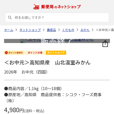
ホーム
ネットショップ
農産品
くだもの
みかん
＜お中元＞高
＜お中元＞高知県産 山北温室みかん
2026年 お中元（四国）
●商品内容／1.1kg（10～18個）
●原産地／高知県 商品提供者：シコク・フーズ商事
（株）
4,980
円
(送料・税込)