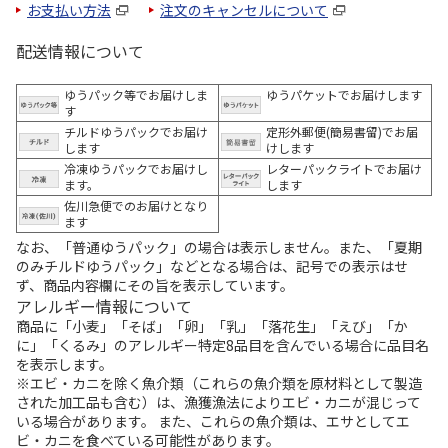
お支払い方法
注文のキャンセルについて
配送情報について
ゆうパック等でお届けしま
ゆうパケットでお届けします
す
チルドゆうパックでお届け
定形外郵便(簡易書留)でお届
します
けします
冷凍ゆうパックでお届けし
レターパックライトでお届け
ます。
します
佐川急便でのお届けとなり
ます
なお、「普通ゆうパック」の場合は表示しません。また、「夏期
のみチルドゆうパック」などとなる場合は、記号での表示はせ
ず、商品内容欄にその旨を表示しています。
アレルギー情報について
商品に「小麦」「そば」「卵」「乳」「落花生」「えび」「か
に」「くるみ」のアレルギー特定8品目を含んでいる場合に品目名
を表示します。
※エビ・カニを除く魚介類（これらの魚介類を原材料として製造
された加工品も含む）は、漁獲漁法によりエビ・カニが混じって
いる場合があります。 また、これらの魚介類は、エサとしてエ
ビ・カニを食べている可能性があります。