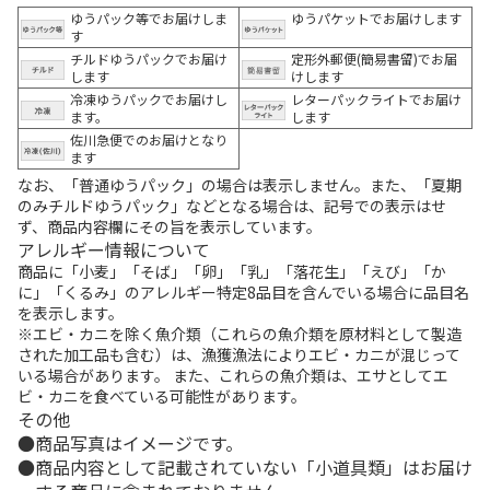
ゆうパック等でお届けしま
ゆうパケットでお届けします
す
チルドゆうパックでお届け
定形外郵便(簡易書留)でお届
します
けします
冷凍ゆうパックでお届けし
レターパックライトでお届け
ます。
します
佐川急便でのお届けとなり
ます
なお、「普通ゆうパック」の場合は表示しません。また、「夏期
のみチルドゆうパック」などとなる場合は、記号での表示はせ
ず、商品内容欄にその旨を表示しています。
アレルギー情報について
商品に「小麦」「そば」「卵」「乳」「落花生」「えび」「か
に」「くるみ」のアレルギー特定8品目を含んでいる場合に品目名
を表示します。
※エビ・カニを除く魚介類（これらの魚介類を原材料として製造
された加工品も含む）は、漁獲漁法によりエビ・カニが混じって
いる場合があります。 また、これらの魚介類は、エサとしてエ
ビ・カニを食べている可能性があります。
その他
商品写真はイメージです。
商品内容として記載されていない「小道具類」はお届け