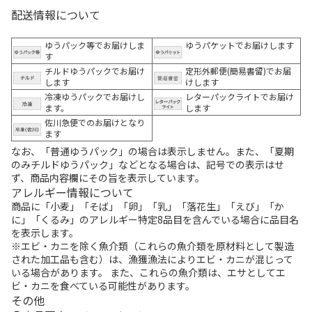
配送情報について
ゆうパック等でお届けしま
ゆうパケットでお届けします
す
チルドゆうパックでお届け
定形外郵便(簡易書留)でお届
します
けします
冷凍ゆうパックでお届けし
レターパックライトでお届け
ます。
します
佐川急便でのお届けとなり
ます
なお、「普通ゆうパック」の場合は表示しません。また、「夏期
のみチルドゆうパック」などとなる場合は、記号での表示はせ
ず、商品内容欄にその旨を表示しています。
アレルギー情報について
商品に「小麦」「そば」「卵」「乳」「落花生」「えび」「か
に」「くるみ」のアレルギー特定8品目を含んでいる場合に品目名
を表示します。
※エビ・カニを除く魚介類（これらの魚介類を原材料として製造
された加工品も含む）は、漁獲漁法によりエビ・カニが混じって
いる場合があります。 また、これらの魚介類は、エサとしてエ
ビ・カニを食べている可能性があります。
その他