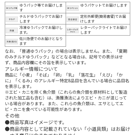
ゆうパック等でお届けしま
ゆうパケットでお届けします
す
チルドゆうパックでお届け
定形外郵便(簡易書留)でお届
します
けします
冷凍ゆうパックでお届けし
レターパックライトでお届け
ます。
します
佐川急便でのお届けとなり
ます
なお、「普通ゆうパック」の場合は表示しません。また、「夏期
のみチルドゆうパック」などとなる場合は、記号での表示はせ
ず、商品内容欄にその旨を表示しています。
アレルギー情報について
商品に「小麦」「そば」「卵」「乳」「落花生」「えび」「か
に」「くるみ」のアレルギー特定8品目を含んでいる場合に品目名
を表示します。
※エビ・カニを除く魚介類（これらの魚介類を原材料として製造
された加工品も含む）は、漁獲漁法によりエビ・カニが混じって
いる場合があります。 また、これらの魚介類は、エサとしてエ
ビ・カニを食べている可能性があります。
その他
商品写真はイメージです。
商品内容として記載されていない「小道具類」はお届け