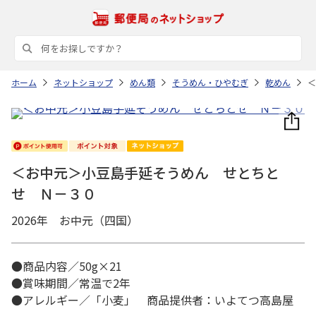
ホーム
ネットショップ
めん類
そうめん・ひやむぎ
乾めん
＜
＜お中元＞小豆島手延そうめん せとちと
せ Ｎ－３０
2026年 お中元（四国）
●商品内容／50g×21
●賞味期間／常温で2年
●アレルギー／「小麦」 商品提供者：いよてつ高島屋