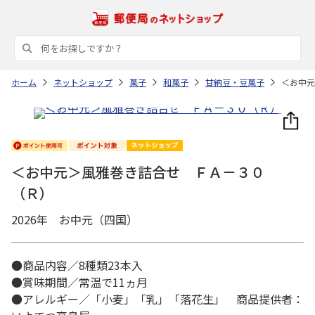
ホーム
ネットショップ
菓子
和菓子
甘納豆・豆菓子
＜お中元
＜お中元＞風雅巻き詰合せ ＦＡ－３０
（Ｒ）
2026年 お中元（四国）
●商品内容／8種類23本入
●賞味期間／常温で11ヵ月
●アレルギー／「小麦」「乳」「落花生」 商品提供者：