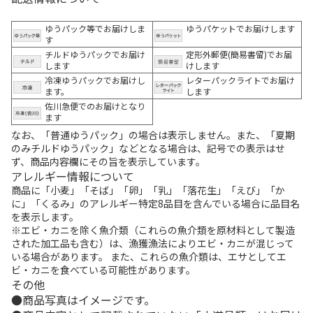
ゆうパック等でお届けしま
ゆうパケットでお届けします
す
チルドゆうパックでお届け
定形外郵便(簡易書留)でお届
します
けします
冷凍ゆうパックでお届けし
レターパックライトでお届け
ます。
します
佐川急便でのお届けとなり
ます
なお、「普通ゆうパック」の場合は表示しません。また、「夏期
のみチルドゆうパック」などとなる場合は、記号での表示はせ
ず、商品内容欄にその旨を表示しています。
アレルギー情報について
商品に「小麦」「そば」「卵」「乳」「落花生」「えび」「か
に」「くるみ」のアレルギー特定8品目を含んでいる場合に品目名
を表示します。
※エビ・カニを除く魚介類（これらの魚介類を原材料として製造
された加工品も含む）は、漁獲漁法によりエビ・カニが混じって
いる場合があります。 また、これらの魚介類は、エサとしてエ
ビ・カニを食べている可能性があります。
その他
商品写真はイメージです。