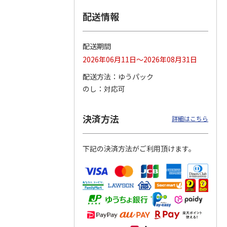
配送情報
つぶら
【グリーティング切
【グリーティング切
【のり式】110円普
ーズ
手】ハッピーグリー
手】グリーティング
通切手・千鳥（1シ
ティング（110円）
（シンプル）（110
ート100枚）
配送期間
1）
5.0
（2）
円
4.8
…
（11）
4.6
（7）
2026年06月11日～2026年08月31日
1,100円
5,500円
11,000円
(送料別)
(送料別)
(送料別)
配送方法
ゆうパック
のし
対応可
決済方法
詳細はこちら
下記の決済方法がご利用頂けます。