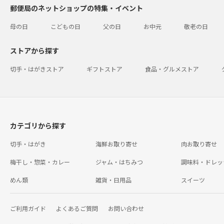
郵便局のネットショップの特集・イベント
母の日
こどもの日
父の日
お中元
敬老の日
ストアから探す
切手・はがきストア
ギフトストア
食品・グルメストア
カテゴリから探す
切手・はがき
海鮮お取り寄せ
肉お取り寄せ
梅干し・惣菜・カレー
ジャム・はちみつ
調味料・ドレッ
めん類
雑貨・日用品
スイーツ
ご利用ガイド
よくあるご質問
お問い合わせ