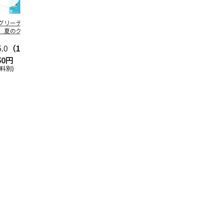
グリーティング切
【グリーティング切
レターパックプラス
＜お中元＞新
】夏のグリーティ
手】夏のグリーティ
（600円）（20部セ
なオールスタ
グ（85円）
ング（110円）
ット）
5.0
（10）
5.0
（17）
4.8
（24）
4.8
（19
50円
1,100円
12,000円
3,780円
送料別)
(送料別)
(送料別)
(送料・税込)