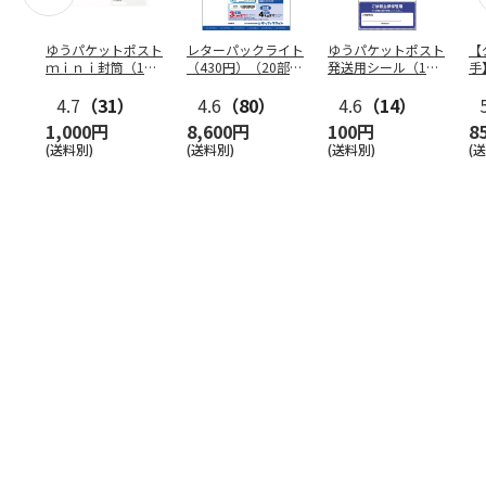
ゆうパケットポスト
レターパックライト
ゆうパケットポスト
【
ｍｉｎｉ封筒（1個
（430円）（20部セ
発送用シール（1個
手
（50枚）セット）
ット）
（20枚）セット）
ン
4.7
（31）
4.6
（80）
4.6
（14）
1,000円
8,600円
100円
8
(送料別)
(送料別)
(送料別)
(