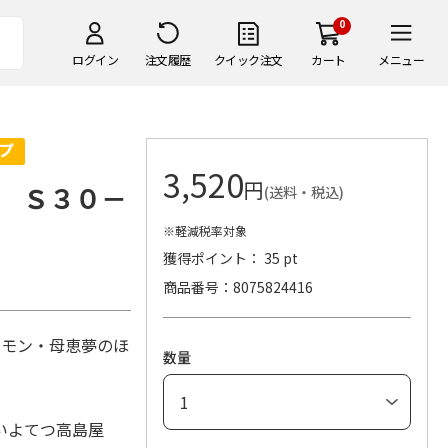
0
ログイン
注文履歴
クイック注文
カート
メニュー
3,520
円
 Ｓ３０－
(送料・税込)
※軽減税率対象
獲得ポイント： 35 pt
商品番号
8075824416
レモン・母恵夢のほ
数量
いよてつ高島屋