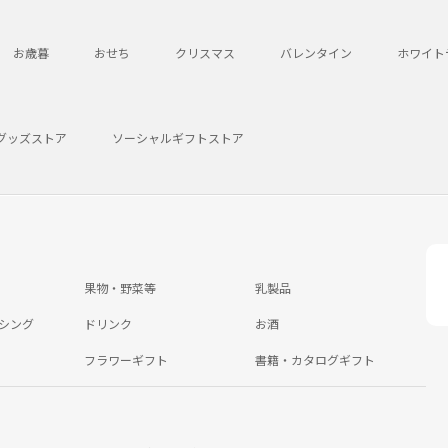
お歳暮
おせち
クリスマス
バレンタイン
ホワイト
グッズストア
ソーシャルギフトストア
果物・野菜等
乳製品
シング
ドリンク
お酒
フラワーギフト
書籍・カタログギフト