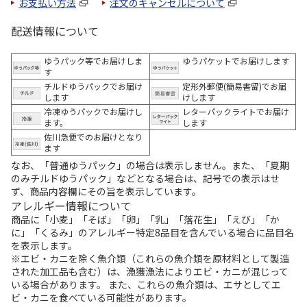
お支払い方法
注文のキャンセルについて
配送情報について
ゆうパック等でお届けしま
ゆうパケットでお届けします
す
チルドゆうパックでお届け
定形外郵便(簡易書留)でお届
します
けします
冷凍ゆうパックでお届けし
レターパックライトでお届け
ます。
します
佐川急便でのお届けとなり
ます
なお、「普通ゆうパック」の場合は表示しません。また、「夏期
のみチルドゆうパック」などとなる場合は、記号での表示はせ
ず、商品内容欄にその旨を表示しています。
アレルギー情報について
商品に「小麦」「そば」「卵」「乳」「落花生」「えび」「か
に」「くるみ」のアレルギー特定8品目を含んでいる場合に品目名
を表示します。
※エビ・カニを除く魚介類（これらの魚介類を原材料として製造
された加工品も含む）は、漁獲漁法によりエビ・カニが混じって
いる場合があります。 また、これらの魚介類は、エサとしてエ
ビ・カニを食べている可能性があります。