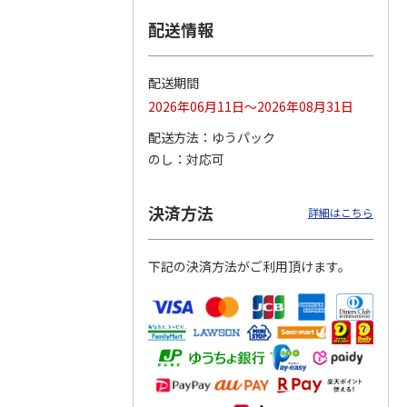
配送情報
つぶら
【グリーティング切
【グリーティング切
【のり式】110円普
ーズ
手】ハッピーグリー
手】グリーティング
通切手・千鳥（1シ
ティング（110円）
（シンプル）（110
ート100枚）
配送期間
1）
5.0
（2）
円
4.8
…
（11）
4.6
（7）
2026年06月11日～2026年08月31日
1,100円
5,500円
11,000円
(送料別)
(送料別)
(送料別)
配送方法
ゆうパック
のし
対応可
決済方法
詳細はこちら
下記の決済方法がご利用頂けます。