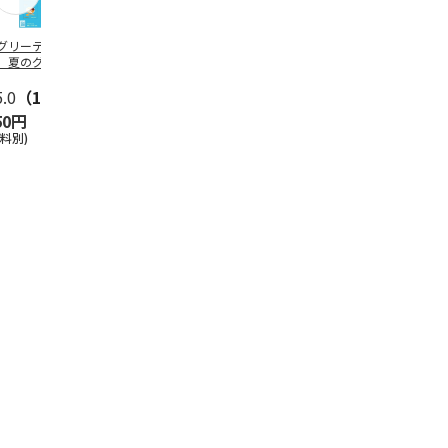
グリーティング切
【グリーティング切
レターパックプラス
＜お中元＞新
】夏のグリーティ
手】夏のグリーティ
（600円）（20部セ
なオールスタ
グ（85円）
ング（110円）
ット）
5.0
（10）
5.0
（17）
4.8
（24）
4.8
（19
50円
1,100円
12,000円
3,780円
送料別)
(送料別)
(送料別)
(送料・税込)