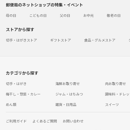
郵便局のネットショップの特集・イベント
母の日
こどもの日
父の日
お中元
敬老の日
ストアから探す
切手・はがきストア
ギフトストア
食品・グルメストア
カテゴリから探す
切手・はがき
海鮮お取り寄せ
肉お取り寄せ
梅干し・惣菜・カレー
ジャム・はちみつ
調味料・ドレッ
めん類
雑貨・日用品
スイーツ
ご利用ガイド
よくあるご質問
お問い合わせ