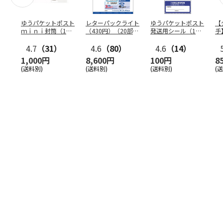
ゆうパケットポスト
レターパックライト
ゆうパケットポスト
【
ｍｉｎｉ封筒（1個
（430円）（20部セ
発送用シール（1個
手
（50枚）セット）
ット）
（20枚）セット）
ン
4.7
（31）
4.6
（80）
4.6
（14）
1,000円
8,600円
100円
8
(送料別)
(送料別)
(送料別)
(