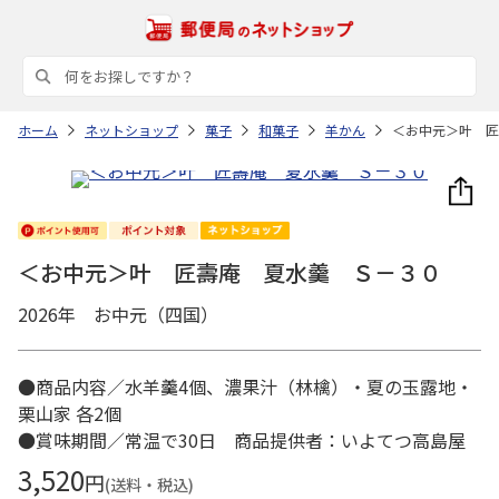
ホーム
ネットショップ
菓子
和菓子
羊かん
＜お中元＞叶 匠
＜お中元＞叶 匠壽庵 夏水羹 Ｓ－３０
2026年 お中元（四国）
●商品内容／水羊羹4個、濃果汁（林檎）・夏の玉露地・
栗山家 各2個
●賞味期間／常温で30日 商品提供者：いよてつ高島屋
3,520
円
(送料・税込)