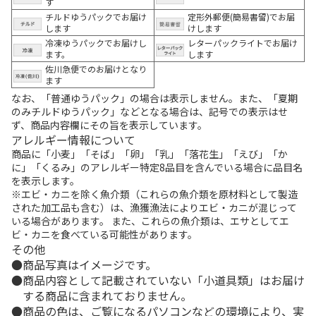
す
チルドゆうパックでお届け
定形外郵便(簡易書留)でお届
します
けします
冷凍ゆうパックでお届けし
レターパックライトでお届け
ます。
します
佐川急便でのお届けとなり
ます
なお、「普通ゆうパック」の場合は表示しません。また、「夏期
のみチルドゆうパック」などとなる場合は、記号での表示はせ
ず、商品内容欄にその旨を表示しています。
アレルギー情報について
商品に「小麦」「そば」「卵」「乳」「落花生」「えび」「か
に」「くるみ」のアレルギー特定8品目を含んでいる場合に品目名
を表示します。
※エビ・カニを除く魚介類（これらの魚介類を原材料として製造
された加工品も含む）は、漁獲漁法によりエビ・カニが混じって
いる場合があります。 また、これらの魚介類は、エサとしてエ
ビ・カニを食べている可能性があります。
その他
商品写真はイメージです。
商品内容として記載されていない「小道具類」はお届け
する商品に含まれておりません。
商品の色は、ご覧になるパソコンなどの環境により、実