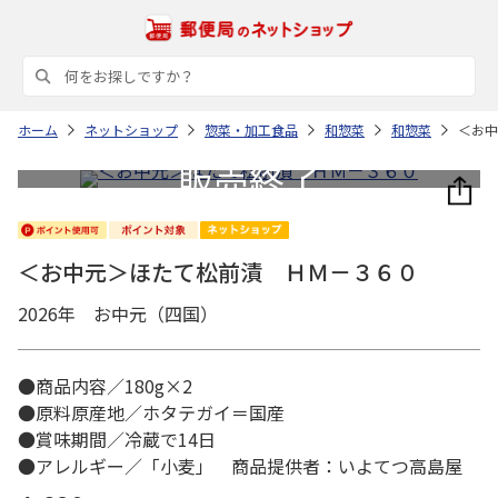
ホーム
ネットショップ
惣菜・加工食品
和惣菜
和惣菜
＜お中
＜お中元＞ほたて松前漬 ＨＭ－３６０
2026年 お中元（四国）
●商品内容／180g×2
●原料原産地／ホタテガイ＝国産
●賞味期間／冷蔵で14日
●アレルギー／「小麦」 商品提供者：いよてつ高島屋