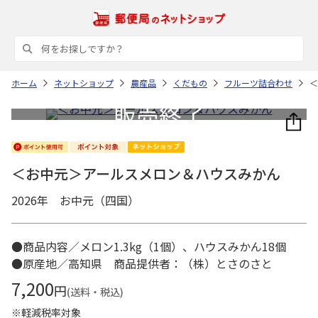
ホーム
ネットショップ
農産品
くだもの
フルーツ詰合わせ
＜
＜お中元＞アールスメロン＆ハウスみかん
2026年 お中元（四国）
●商品内容／メロン1.3kg（1個）、ハウスみかん18個
●原産地／高知県 商品提供者：（株）とさのさと
7,200
円
(送料・税込)
※軽減税率対象