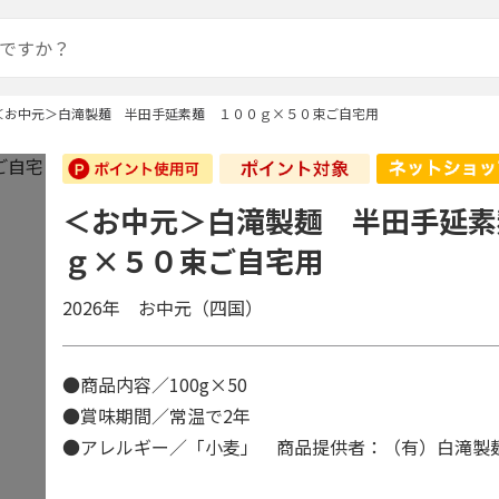
＜お中元＞白滝製麺 半田手延素麺 １００ｇ×５０束ご自宅用
＜お中元＞白滝製麺 半田手延素
ｇ×５０束ご自宅用
2026年 お中元（四国）
●商品内容／100g×50
●賞味期間／常温で2年
●アレルギー／「小麦」 商品提供者：（有）白滝製