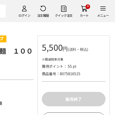
0
ログイン
注文履歴
クイック注文
カート
メニュー
5,500
円
麺 １００
(送料・税込)
※軽減税率対象
獲得ポイント： 55 pt
商品番号
8075816515
麺