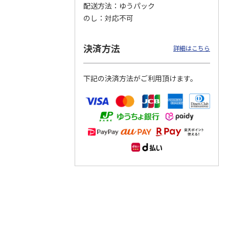
配送方法
ゆうパック
のし
対応不可
つぶら
【グリーティング切
【グリーティング切
【のり式】110円普
ーズ
手】ハッピーグリー
手】グリーティング
通切手・千鳥（1シ
ティング（110円）
（シンプル）（110
ート100枚）
決済方法
詳細はこちら
1）
5.0
（2）
円
4.8
…
（11）
4.6
（7）
1,100円
5,500円
11,000円
(送料別)
(送料別)
(送料別)
下記の決済方法がご利用頂けます。