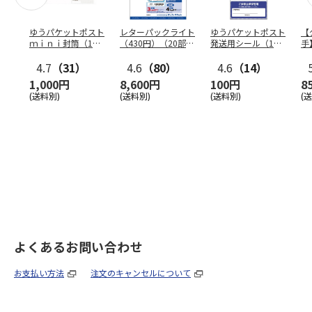
ゆうパケットポスト
レターパックライト
ゆうパケットポスト
【
ｍｉｎｉ封筒（1個
（430円）（20部セ
発送用シール（1個
手
（50枚）セット）
ット）
（20枚）セット）
ン
4.7
（31）
4.6
（80）
4.6
（14）
1,000円
8,600円
100円
8
(送料別)
(送料別)
(送料別)
(
よくあるお問い合わせ
お支払い方法
注文のキャンセルについて