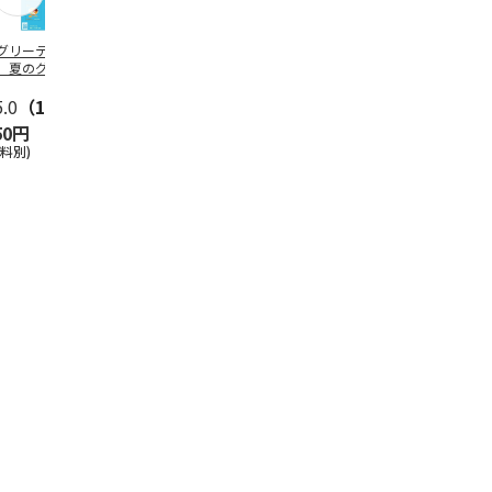
グリーティング切
【グリーティング切
レターパックプラス
＜お中元＞新
】夏のグリーティ
手】夏のグリーティ
（600円）（20部セ
なオールスタ
グ（85円）
ング（110円）
ット）
5.0
（10）
5.0
（17）
4.8
（24）
4.8
（19
50円
1,100円
12,000円
3,780円
送料別)
(送料別)
(送料別)
(送料・税込)