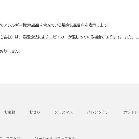
のアレルギー特定8品目を含んでいる場合に品目名を表示します。
も含む）は、漁獲漁法によりエビ・カニが混じっている場合があります。また、こ
おりません。
お歳暮
おせち
クリスマス
バレンタイン
ホワイト
グッズストア
ソーシャルギフトストア