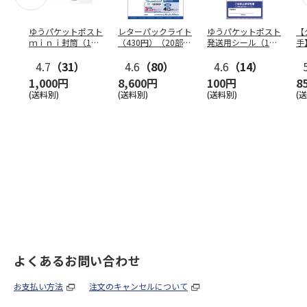
ゆうパケットポスト
レターパックライト
ゆうパケットポスト
【
ｍｉｎｉ封筒（1個
（430円）（20部セ
発送用シール（1個
手
（50枚）セット）
ット）
（20枚）セット）
ン
4.7
（31）
4.6
（80）
4.6
（14）
1,000円
8,600円
100円
8
(送料別)
(送料別)
(送料別)
(
よくあるお問い合わせ
お支払い方法
注文のキャンセルについて