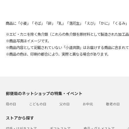
商品に「小麦」「そば」「卵」「乳」「落花生」「えび」「かに」「くるみ」
※エビ・カニを除く魚介類（これらの魚介類を原材料として製造された加工品
※商品写真はイメージです。
※商品内容として記載されていない「小道具類」はお届けする商品に含まれて
※商品の色は、印刷の都合により、実際と異なる場合があります。
郵便局のネットショップの特集・イベント
母の日
こどもの日
父の日
お中元
敬老の日
ストアから探す
切手・はがきストア
ギフトストア
食品・グルメストア