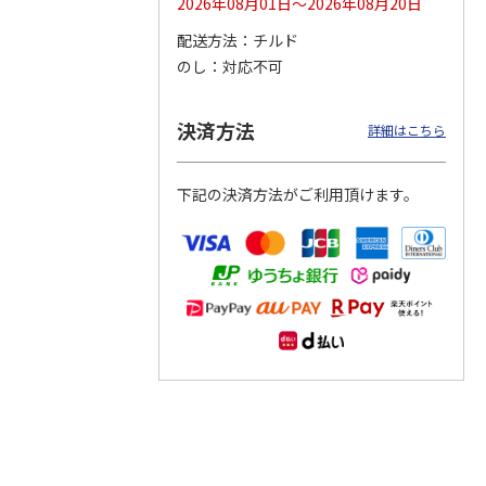
2026年08月01日～2026年08月20日
配送方法
チルド
つぶら
【グリーティング切
【グリーティング切
【のり式】110円普
のし
対応不可
ーズ
手】ハッピーグリー
手】グリーティング
通切手・千鳥（1シ
ティング（110円）
（シンプル）（110
ート100枚）
1）
5.0
（2）
円
4.8
…
（11）
4.6
（7）
決済方法
1,100円
5,500円
11,000円
詳細はこちら
(送料別)
(送料別)
(送料別)
下記の決済方法がご利用頂けます。