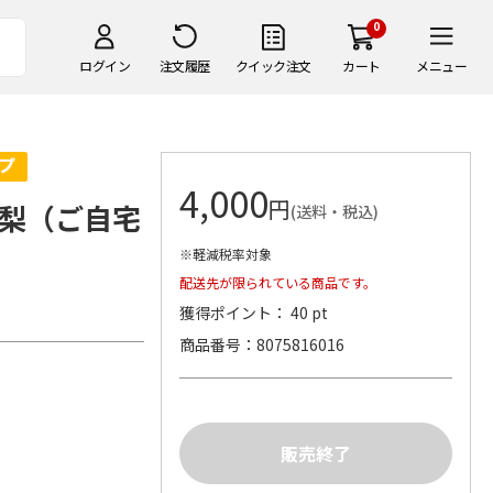
0
ログイン
注文履歴
クイック注文
カート
メニュー
4,000
円
梨（ご自宅
(送料・税込)
※軽減税率対象
配送先が限られている商品です。
獲得ポイント： 40 pt
商品番号
8075816016