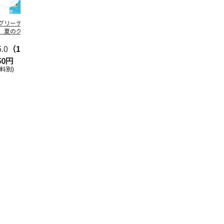
グリーティング切
【グリーティング切
レターパックプラス
＜お中元＞新
】夏のグリーティ
手】夏のグリーティ
（600円）（20部セ
なオールスタ
グ（85円）
ング（110円）
ット）
5.0
（10）
5.0
（17）
4.8
（24）
4.8
（19
50円
1,100円
12,000円
3,780円
送料別)
(送料別)
(送料別)
(送料・税込)