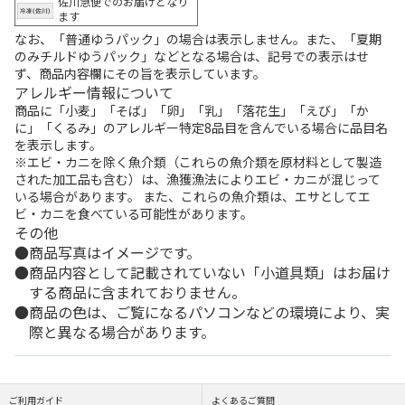
佐川急便でのお届けとなり
ます
なお、「普通ゆうパック」の場合は表示しません。また、「夏期
のみチルドゆうパック」などとなる場合は、記号での表示はせ
ず、商品内容欄にその旨を表示しています。
アレルギー情報について
商品に「小麦」「そば」「卵」「乳」「落花生」「えび」「か
に」「くるみ」のアレルギー特定8品目を含んでいる場合に品目名
を表示します。
※エビ・カニを除く魚介類（これらの魚介類を原材料として製造
された加工品も含む）は、漁獲漁法によりエビ・カニが混じって
いる場合があります。 また、これらの魚介類は、エサとしてエ
ビ・カニを食べている可能性があります。
その他
商品写真はイメージです。
商品内容として記載されていない「小道具類」はお届け
する商品に含まれておりません。
商品の色は、ご覧になるパソコンなどの環境により、実
際と異なる場合があります。
ご利用ガイド
よくあるご質問