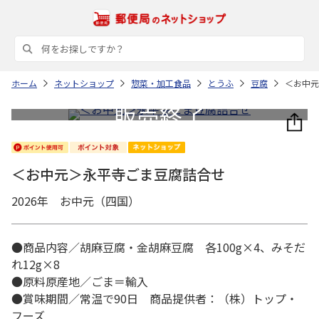
ホーム
ネットショップ
惣菜・加工食品
とうふ
豆腐
＜お中元
＜お中元＞永平寺ごま豆腐詰合せ
2026年 お中元（四国）
●商品内容／胡麻豆腐・金胡麻豆腐 各100g×4、みそだ
れ12g×8
●原料原産地／ごま＝輸入
●賞味期間／常温で90日 商品提供者：（株）トップ・
フーズ