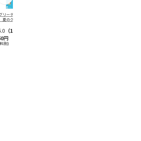
グリーティング切
【グリーティング切
レターパックプラス
＜お中元＞新
】夏のグリーティ
手】夏のグリーティ
（600円）（20部セ
なオールスタ
グ（85円）
ング（110円）
ット）
5.0
（10）
5.0
（17）
4.8
（24）
4.8
（19
50円
1,100円
12,000円
3,780円
送料別)
(送料別)
(送料別)
(送料・税込)