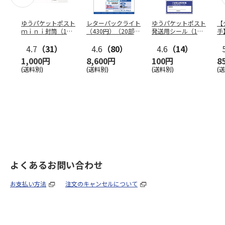
ゆうパケットポスト
レターパックライト
ゆうパケットポスト
【
ｍｉｎｉ封筒（1個
（430円）（20部セ
発送用シール（1個
手
（50枚）セット）
ット）
（20枚）セット）
ン
4.7
（31）
4.6
（80）
4.6
（14）
1,000円
8,600円
100円
8
(送料別)
(送料別)
(送料別)
(
よくあるお問い合わせ
お支払い方法
注文のキャンセルについて