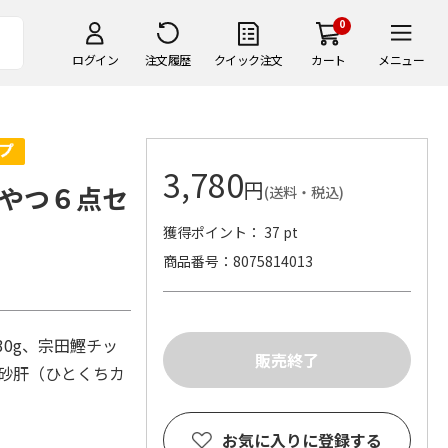
0
ログイン
注文履歴
クイック注文
カート
メニュー
3,780
円
やつ６点セ
(送料・税込)
獲得ポイント： 37 pt
商品番号
8075814013
30g、宗田鰹チッ
の砂肝（ひとくちカ
お気に入りに登録する