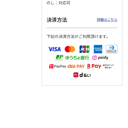
のし
対応可
つぶら
【グリーティング切
【グリーティング切
【のり式】110円普
ーズ
手】ハッピーグリー
手】グリーティング
通切手・千鳥（1シ
決済方法
詳細はこちら
ティング（110円）
（シンプル）（110
ート100枚）
1）
5.0
（2）
円
4.8
…
（11）
4.6
（7）
1,100円
5,500円
11,000円
下記の決済方法がご利用頂けます。
(送料別)
(送料別)
(送料別)