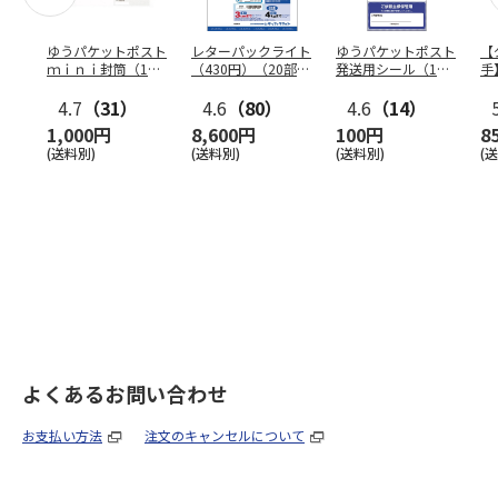
ゆうパケットポスト
レターパックライト
ゆうパケットポスト
【
ｍｉｎｉ封筒（1個
（430円）（20部セ
発送用シール（1個
手
（50枚）セット）
ット）
（20枚）セット）
ン
4.7
（31）
4.6
（80）
4.6
（14）
1,000円
8,600円
100円
8
(送料別)
(送料別)
(送料別)
(
よくあるお問い合わせ
お支払い方法
注文のキャンセルについて