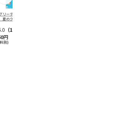
グリーティング切
【グリーティング切
レターパックプラス
＜お中元＞新
】夏のグリーティ
手】夏のグリーティ
（600円）（20部セ
なオールスタ
グ（85円）
ング（110円）
ット）
5.0
（10）
5.0
（17）
4.8
（24）
4.8
（19
50円
1,100円
12,000円
3,780円
送料別)
(送料別)
(送料別)
(送料・税込)