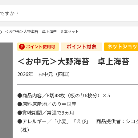
＜お中元＞大野海苔 卓上海苔 ５本セット
＜お中元＞大野海苔 卓上海苔 
2026年 お中元（四国）
●商品内容／8切48枚（板のり6枚分）×5
●原料原産地／のり＝国産
●賞味期間／常温で9ヵ月
●アレルギー／「小麦」「えび」 商品提供者：シコ
（株）