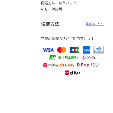
配送方法
ゆうパック
のし
対応可
つぶら
【グリーティング切
【グリーティング切
【のり式】110円普
ーズ
手】ハッピーグリー
手】グリーティング
通切手・千鳥（1シ
ティング（110円）
（シンプル）（110
ート100枚）
決済方法
詳細はこちら
1）
5.0
（2）
円
4.8
…
（11）
4.6
（7）
1,100円
5,500円
11,000円
(送料別)
(送料別)
(送料別)
下記の決済方法がご利用頂けます。