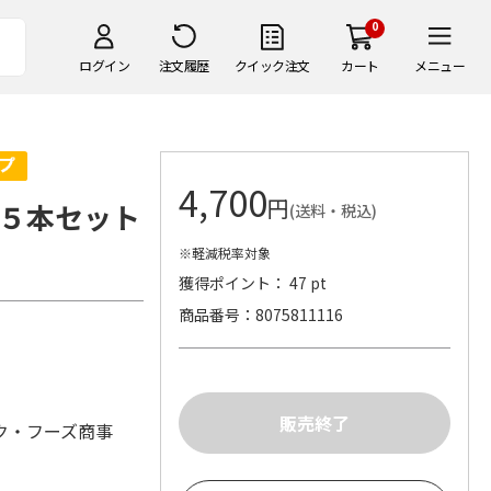
0
ログイン
注文履歴
クイック注文
カート
メニュー
4,700
円
５本セット
(送料・税込)
※軽減税率対象
獲得ポイント： 47 pt
商品番号
8075811116
ク・フーズ商事