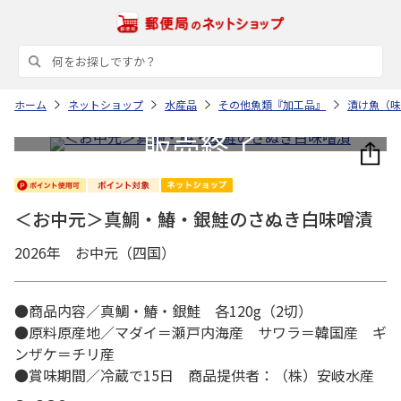
ホーム
ネットショップ
水産品
その他魚類『加工品』
漬け魚（味
＜お中元＞真鯛・鰆・銀鮭のさぬき白味噌漬
2026年 お中元（四国）
●商品内容／真鯛・鰆・銀鮭 各120g（2切）
●原料原産地／マダイ＝瀬戸内海産 サワラ＝韓国産 ギ
ンザケ＝チリ産
●賞味期間／冷蔵で15日 商品提供者：（株）安岐水産