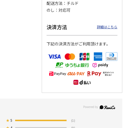
配送方法
チルド
のし
対応可
つぶら
【グリーティング切
【グリーティング切
【のり式】110円普
ーズ
手】ハッピーグリー
手】グリーティング
通切手・千鳥（1シ
ティング（110円）
（シンプル）（110
ート100枚）
決済方法
詳細はこちら
1）
5.0
（2）
円
4.8
…
（11）
4.6
（7）
1,100円
5,500円
11,000円
(送料別)
(送料別)
(送料別)
下記の決済方法がご利用頂けます。
★
5
(1)
★
4
(0)