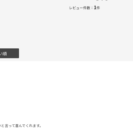
1
レビュー件数：
件
い順
いと言って喜んでくれます。