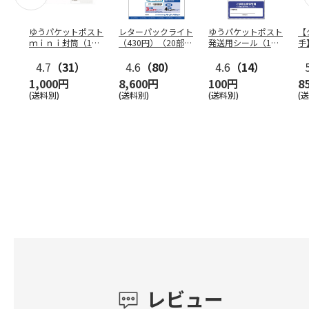
ゆうパケットポスト
レターパックライト
ゆうパケットポスト
【
ｍｉｎｉ封筒（1個
（430円）（20部セ
発送用シール（1個
手
（50枚）セット）
ット）
（20枚）セット）
ン
4.7
（31）
4.6
（80）
4.6
（14）
1,000円
8,600円
100円
8
(送料別)
(送料別)
(送料別)
(
レビュー