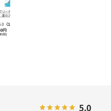
グリーティング切
【グリーティング切
レターパックプラス
＜お中元＞新
】夏のグリーティ
手】夏のグリーティ
（600円）（20部セ
なオールスタ
グ（85円）
ング（110円）
ット）
5.0
（10）
5.0
（17）
4.8
（24）
4.8
（19
50円
1,100円
12,000円
3,780円
送料別)
(送料別)
(送料別)
(送料・税込)
5.0