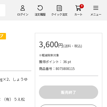
0
ログイン
注文履歴
クイック注文
カート
メニュー
3,600
円
(送料・税込)
※軽減税率対象
獲得ポイント： 36 pt
商品番号
8075808115
0g×2、しょうゆ
：（有）うえ松