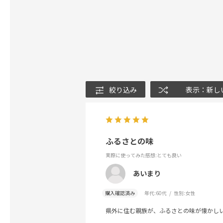
絞り込み
表示：新し
ふるさとの味
実際に使ってみた感想
:とても良い
あいまり
購入確認済み
年代:
60代
性別:
女性
県外に住む親族が、ふるさとの味が懐かし