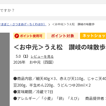
かまぼこ・さつまあげ・ちくわほか）
＜お中元＞うえ松 讃岐の味散歩
＜お中元＞うえ松 讃岐の味散歩
5.0
（1）
レビューを見る
2026年 お中元（四国）
●商品内容／細天40g×3、赤えび天110g、じゃこ天4
豆200g、半生めん220g、うどんつゆ20ml×2
●賞味期間／冷蔵で7日
●アレルギー／「小麦」「卵」「えび」 商品提供者