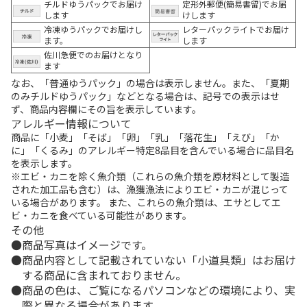
チルドゆうパックでお届け
定形外郵便(簡易書留)でお届
します
けします
冷凍ゆうパックでお届けし
レターパックライトでお届け
ます。
します
佐川急便でのお届けとなり
ます
なお、「普通ゆうパック」の場合は表示しません。また、「夏期
のみチルドゆうパック」などとなる場合は、記号での表示はせ
ず、商品内容欄にその旨を表示しています。
アレルギー情報について
商品に「小麦」「そば」「卵」「乳」「落花生」「えび」「か
に」「くるみ」のアレルギー特定8品目を含んでいる場合に品目名
を表示します。
※エビ・カニを除く魚介類（これらの魚介類を原材料として製造
された加工品も含む）は、漁獲漁法によりエビ・カニが混じって
いる場合があります。 また、これらの魚介類は、エサとしてエ
ビ・カニを食べている可能性があります。
その他
商品写真はイメージです。
商品内容として記載されていない「小道具類」はお届け
する商品に含まれておりません。
商品の色は、ご覧になるパソコンなどの環境により、実
際と異なる場合があります。