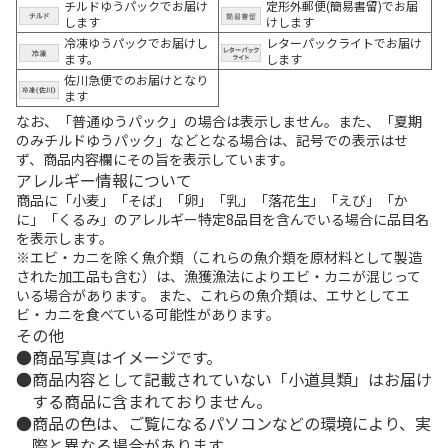
チルドゆうパックでお届け
定形外郵便(簡易書留)でお届
します
けします
冷凍ゆうパックでお届けし
レターパックライトでお届け
ます。
します
佐川急便でのお届けとなり
ます
なお、「普通ゆうパック」の場合は表示しません。また、「夏期
のみチルドゆうパック」などとなる場合は、記号での表示はせ
ず、商品内容欄にその旨を表示しています。
アレルギー情報について
商品に「小麦」「そば」「卵」「乳」「落花生」「えび」「か
に」「くるみ」のアレルギー特定8品目を含んでいる場合に品目名
を表示します。
※エビ・カニを除く魚介類（これらの魚介類を原材料として製造
された加工品も含む）は、漁獲漁法によりエビ・カニが混じって
いる場合があります。 また、これらの魚介類は、エサとしてエ
ビ・カニを食べている可能性があります。
その他
商品写真はイメージです。
商品内容として記載されていない「小道具類」はお届け
する商品に含まれておりません。
商品の色は、ご覧になるパソコンなどの環境により、実
際と異なる場合があります。