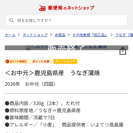
ホーム
ネットショップ
水産品
その他魚類『加工品』
うなぎ（蒲
＜お中元＞鹿児島県産 うなぎ蒲焼
2026年 お中元（四国）
●商品内容／320g（2本）、たれ付
●原料原産地／うなぎ＝鹿児島県産
●賞味期間／冷蔵で7日
●アレルギー／「小麦」 商品提供者：いよてつ高島屋