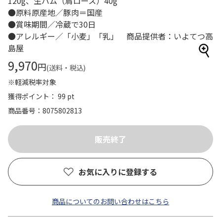
120g、生ハム（肩ロース）40g
●原料原産地／豚肉＝国産
●賞味期間／冷蔵で30日
●アレルギー／「小麦」「乳」 商品提供者：いよてつ高
島屋
9,970
円
(送料・税込)
※軽減税率対象
獲得ポイント： 99 pt
商品番号
8075802813
お気に入りに登録する
商品についてのお問い合わせはこちら