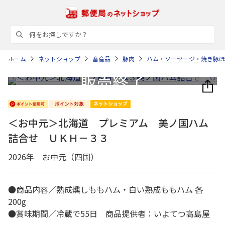
ホーム
ネットショップ
畜産品
豚肉
ハム・ソーセージ・焼き豚ほ
＜お中元＞北海道 プレミアム 美ノ国ハム
詰合せ ＵＫＨ－３３
2026年 お中元（四国）
●商品内容／熟成燻しももハム・白い熟成ももハム 各
200g
●賞味期間／冷蔵で55日 商品提供者：いよてつ高島屋