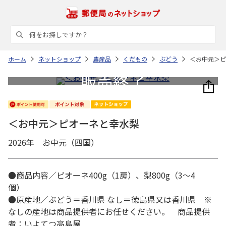
ホーム
ネットショップ
農産品
くだもの
ぶどう
＜お中元＞ピ
＜お中元＞ピオーネと幸水梨
2026年 お中元（四国）
●商品内容／ピオーネ400g（1房）、梨800g（3～4
個）
●原産地／ぶどう＝香川県 なし＝徳島県又は香川県 ※
なしの産地は商品提供者にお任せください。 商品提供
者：いよてつ高島屋