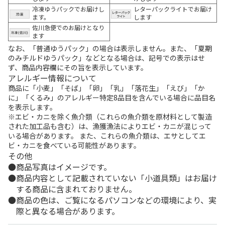
冷凍ゆうパックでお届けし
レターパックライトでお届け
ます。
します
佐川急便でのお届けとなり
ます
なお、「普通ゆうパック」の場合は表示しません。また、「夏期
のみチルドゆうパック」などとなる場合は、記号での表示はせ
ず、商品内容欄にその旨を表示しています。
アレルギー情報について
商品に「小麦」「そば」「卵」「乳」「落花生」「えび」「か
に」「くるみ」のアレルギー特定8品目を含んでいる場合に品目名
を表示します。
※エビ・カニを除く魚介類（これらの魚介類を原材料として製造
された加工品も含む）は、漁獲漁法によりエビ・カニが混じって
いる場合があります。 また、これらの魚介類は、エサとしてエ
ビ・カニを食べている可能性があります。
その他
商品写真はイメージです。
商品内容として記載されていない「小道具類」はお届け
する商品に含まれておりません。
商品の色は、ご覧になるパソコンなどの環境により、実
際と異なる場合があります。