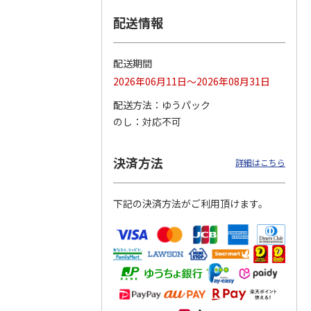
配送情報
つぶら
【グリーティング切
【グリーティング切
【のり式】110円普
ーズ
手】ハッピーグリー
手】グリーティング
通切手・千鳥（1シ
ティング（110円）
（シンプル）（110
ート100枚）
配送期間
1）
5.0
（2）
円
4.8
…
（11）
4.6
（7）
2026年06月11日～2026年08月31日
1,100円
5,500円
11,000円
(送料別)
(送料別)
(送料別)
配送方法
ゆうパック
のし
対応不可
決済方法
詳細はこちら
下記の決済方法がご利用頂けます。