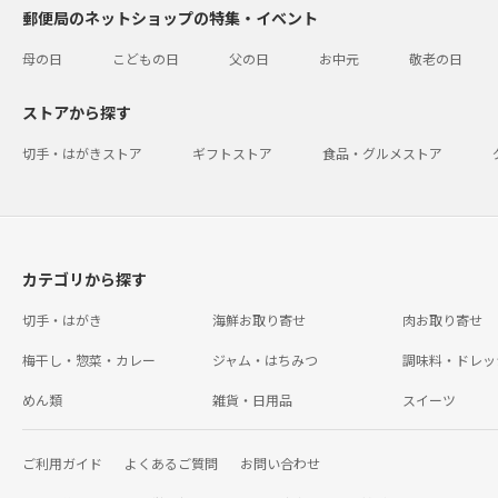
郵便局のネットショップの特集・イベント
母の日
こどもの日
父の日
お中元
敬老の日
ストアから探す
切手・はがきストア
ギフトストア
食品・グルメストア
カテゴリから探す
切手・はがき
海鮮お取り寄せ
肉お取り寄せ
梅干し・惣菜・カレー
ジャム・はちみつ
調味料・ドレッ
めん類
雑貨・日用品
スイーツ
ご利用ガイド
よくあるご質問
お問い合わせ