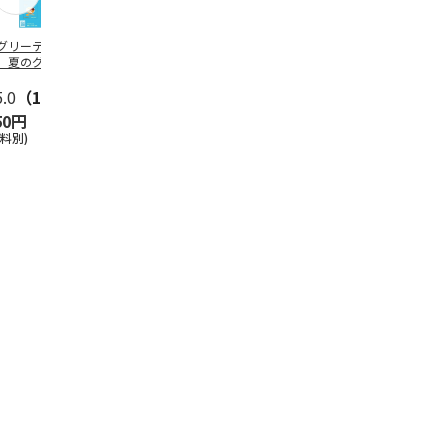
グリーティング切
【グリーティング切
レターパックプラス
＜お中元＞新
】夏のグリーティ
手】夏のグリーティ
（600円）（20部セ
なオールスタ
グ（85円）
ング（110円）
ット）
5.0
（10）
5.0
（17）
4.8
（24）
4.8
（19
50円
1,100円
12,000円
3,780円
送料別)
(送料別)
(送料別)
(送料・税込)