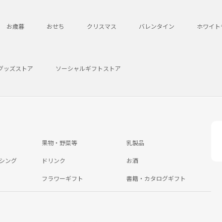
お歳暮
おせち
クリスマス
バレンタイン
ホワイト
グッズストア
ソーシャルギフトストア
果物・野菜等
乳製品
シング
ドリンク
お酒
フラワーギフト
書籍・カタログギフト