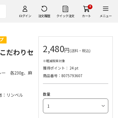
0
ログイン
注文履歴
クイック注文
カート
メニュー
2,480
円
こだわりセ
(送料・税込)
※軽減税率対象
獲得ポイント： 24 pt
ー 各230g、麻
商品番号
8075793607
数量
者：リンベル