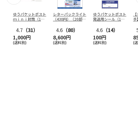
ゆうパケットポスト
レターパックライト
ゆうパケットポスト
【
ｍｉｎｉ封筒（1個
（430円）（20部セ
発送用シール（1個
手
（50枚）セット）
ット）
（20枚）セット）
ン
4.7
（31）
4.6
（80）
4.6
（14）
1,000円
8,600円
100円
8
(送料別)
(送料別)
(送料別)
(