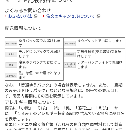
よくあるお問い合わせ
お支払い方法
注文のキャンセルについて
配送情報について
ゆうパック等でお届けしま
ゆうパケットでお届けします
す
チルドゆうパックでお届け
定形外郵便(簡易書留)でお届
します
けします
冷凍ゆうパックでお届けし
レターパックライトでお届け
ます。
します
佐川急便でのお届けとなり
ます
なお、「普通ゆうパック」の場合は表示しません。また、「夏期
のみチルドゆうパック」などとなる場合は、記号での表示はせ
ず、商品内容欄にその旨を表示しています。
アレルギー情報について
商品に「小麦」「そば」「卵」「乳」「落花生」「えび」「か
に」「くるみ」のアレルギー特定8品目を含んでいる場合に品目名
を表示します。
※エビ・カニを除く魚介類（これらの魚介類を原材料として製造
された加工品も含む）は、漁獲漁法によりエビ・カニが混じって