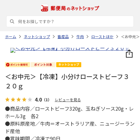
ホーム
ネットショップ
畜産品
牛肉
ローストほか
＜お中元＞
＜お中元＞【冷凍】小分けローストビーフ３
２０ｇ
4.0
（1）
レビューを見る
●商品内容／ローストビーフ320g、玉ねぎソース20g・レ
ホール3g 各2
●原料原産地／牛肉＝オーストラリア産、ニュージーラン
ド産他
●賞味期間／冷凍で90日