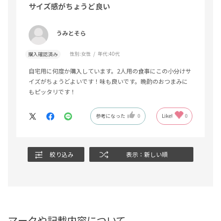
サイズ感がちょうど良い
うみとそら
性別:
女性
年代:
40代
購入確認済み
自宅用に何度か購入しています。2人用の食事にこの小分けサ
イズがちょうどよいです！味も良いです。晩酌のおつまみに
もピッタリです！
参考になった
0
Like!
0
絞り込み
表示：新しい順
マークや記載内容について