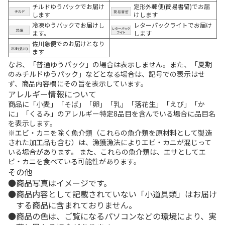
チルドゆうパックでお届け
定形外郵便(簡易書留)でお届
します
けします
冷凍ゆうパックでお届けし
レターパックライトでお届け
ます。
します
佐川急便でのお届けとなり
ます
なお、「普通ゆうパック」の場合は表示しません。また、「夏期
のみチルドゆうパック」などとなる場合は、記号での表示はせ
ず、商品内容欄にその旨を表示しています。
アレルギー情報について
商品に「小麦」「そば」「卵」「乳」「落花生」「えび」「か
に」「くるみ」のアレルギー特定8品目を含んでいる場合に品目名
を表示します。
※エビ・カニを除く魚介類（これらの魚介類を原材料として製造
された加工品も含む）は、漁獲漁法によりエビ・カニが混じって
いる場合があります。 また、これらの魚介類は、エサとしてエ
ビ・カニを食べている可能性があります。
その他
商品写真はイメージです。
商品内容として記載されていない「小道具類」はお届け
する商品に含まれておりません。
商品の色は、ご覧になるパソコンなどの環境により、実