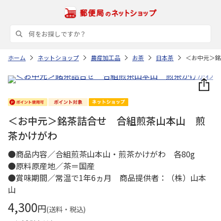
ホーム
ネットショップ
農産加工品
お茶
日本茶
＜お中元＞銘
＜お中元＞銘茶詰合せ 合組煎茶山本山 煎
茶かけがわ
●商品内容／合組煎茶山本山・煎茶かけがわ 各80g
●原料原産地／茶＝国産
●賞味期間／常温で1年6ヵ月 商品提供者：（株）山本
山
4,300
円
(送料・税込)